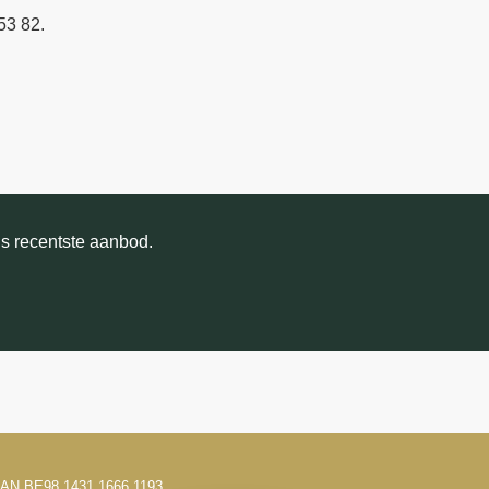
53 82.
ns recentste aanbod.
 IBAN BE98 1431 1666 1193