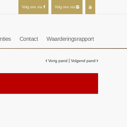
Volg ons via
Volg ons via
nties
Contact
Waarderingsrapport
|
Vorig pand
Volgend pand