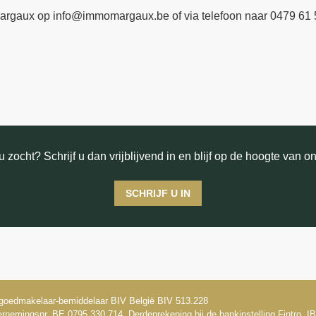
Margaux op info@immomargaux.be of via telefoon naar 0479 61 
 zocht? Schrijf u dan vrijblijvend in en blijf op de hoogte van o
SCHRIJF U IN
goedmakelaar-bemiddelaar BIV België BIV 513.228
rnemingsnr. BE 0795 330 714, Derdenrekening bij de bankinstelling Fintro,