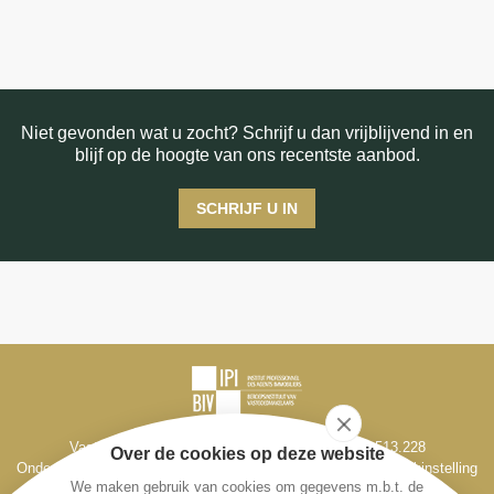
Niet gevonden wat u zocht? Schrijf u dan vrijblijvend in en
blijf op de hoogte van ons recentste aanbod.
SCHRIJF U IN
Vastgoedmakelaar-bemiddelaar BIV België BIV 513.228
Over de cookies op deze website
Ondernemingsnr. BE 0795 330 714, Derdenrekening bij de bankinstelling
We maken gebruik van cookies om gegevens m.b.t. de
Fintro, IBAN BE98 1431 1666 1193