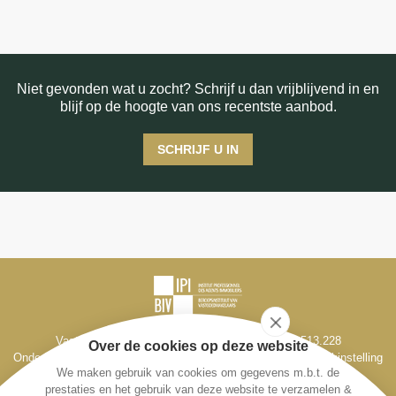
Niet gevonden wat u zocht? Schrijf u dan vrijblijvend in en
blijf op de hoogte van ons recentste aanbod.
SCHRIJF U IN
Vastgoedmakelaar-bemiddelaar BIV België BIV 513.228
Over de cookies op deze website
Ondernemingsnr. BE 0795 330 714, Derdenrekening bij de bankinstelling
We maken gebruik van cookies om gegevens m.b.t. de
Fintro, IBAN BE98 1431 1666 1193
prestaties en het gebruik van deze website te verzamelen &
Toezichthoudende autoriteit: Beroepsinstituut van Vastgoedmakelaars -