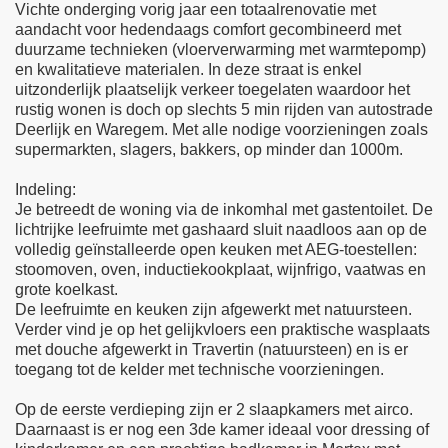
Vichte onderging vorig jaar een totaalrenovatie met
aandacht voor hedendaags comfort gecombineerd met
duurzame technieken (vloerverwarming met warmtepomp)
en kwalitatieve materialen. In deze straat is enkel
uitzonderlijk plaatselijk verkeer toegelaten waardoor het
rustig wonen is doch op slechts 5 min rijden van autostrade
Deerlijk en Waregem. Met alle nodige voorzieningen zoals
supermarkten, slagers, bakkers, op minder dan 1000m.
Indeling:
Je betreedt de woning via de inkomhal met gastentoilet. De
lichtrijke leefruimte met gashaard sluit naadloos aan op de
volledig geïnstalleerde open keuken met AEG-toestellen:
stoomoven, oven, inductiekookplaat, wijnfrigo, vaatwas en
grote koelkast.
De leefruimte en keuken zijn afgewerkt met natuursteen.
Verder vind je op het gelijkvloers een praktische wasplaats
met douche afgewerkt in Travertin (natuursteen) en is er
toegang tot de kelder met technische voorzieningen.
Op de eerste verdieping zijn er 2 slaapkamers met airco.
Daarnaast is er nog een 3de kamer ideaal voor dressing of