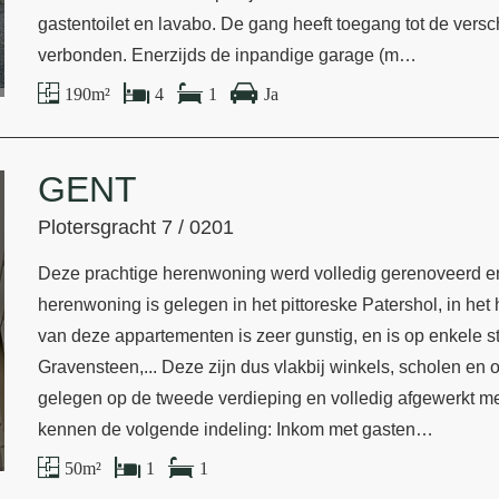
gastentoilet en lavabo. De gang heeft toegang tot de versc
verbonden. Enerzijds de inpandige garage (m…
190 m²
4
1
Ja
GENT
Plotersgracht 7 / 0201
Deze prachtige herenwoning werd volledig gerenoveerd en b
herenwoning is gelegen in het pittoreske Patershol, in het
van deze appartementen is zeer gunstig, en is op enkele 
Gravensteen,... Deze zijn dus vlakbij winkels, scholen en
gelegen op de tweede verdieping en volledig afgewerkt me
kennen de volgende indeling: Inkom met gasten…
50 m²
1
1