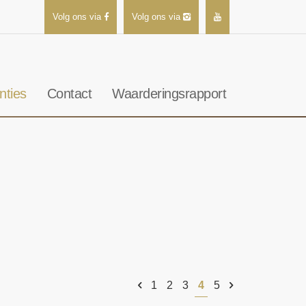
Volg ons via
Volg ons via
nties
Contact
Waarderingsrapport
1
2
3
4
5