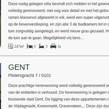
Deze rustig gelegen villa bevindt zich midden in het groe
volledig gerenoveerd, met oog voor detail en met het gebr
ramen klassevol afgewerkt in eik, werd een super uitgerus
op de bovenverdieping, en zijn alle 3 de badkamers tot in 
tuin zorgvuldig aangelegd, en werd nieuw gras gezaaid. H
de tuin aan te gaan. Mogelijkheid vrij bero…
247 m²
5
3
Ja
GENT
Plotersgracht 7 / 0101
Deze prachtige herenwoning werd volledig gerenoveerd en 
van de entiteiten is verhuurd. De herenwoning is gelegen in
bruisende stad Gent. De ligging van deze appartementen is
de Vrijdagmarkt, Korenmarkt, Gravensteen,... Deze zijn du