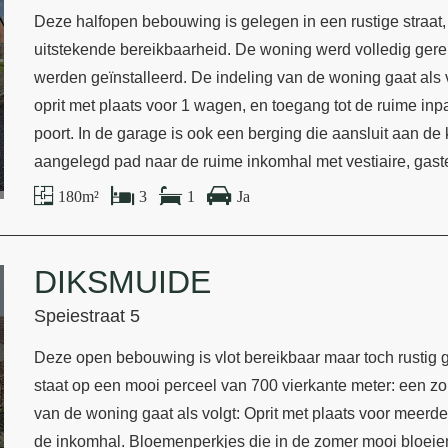
Deze halfopen bebouwing is gelegen in een rustige straat
uitstekende bereikbaarheid. De woning werd volledig ger
werden geïnstalleerd. De indeling van de woning gaat al
oprit met plaats voor 1 wagen, en toegang tot de ruime in
poort. In de garage is ook een berging die aansluit aan d
aangelegd pad naar de ruime inkomhal met vestiaire, gast
180 m²
3
1
Ja
DIKSMUIDE
Speiestraat 5
Deze open bebouwing is vlot bereikbaar maar toch rustig g
staat op een mooi perceel van 700 vierkante meter: een zonn
van de woning gaat als volgt: Oprit met plaats voor meer
de inkomhal. Bloemenperkjes die in de zomer mooi bloeie