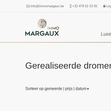
info@immomargaux.be
+32 479 61 53 82
Log
Luxe
Gerealiseerde drome
Sorteer op
gemeente
|
prijs
|
datum
▼