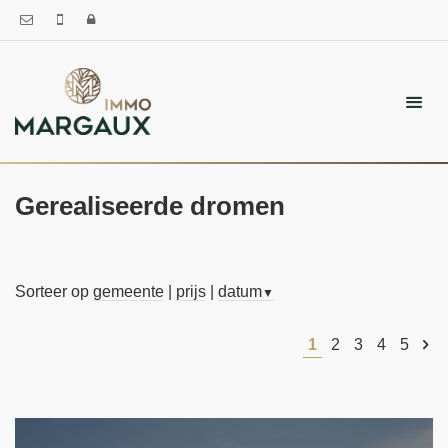
Gerealiseerde dromen
Sorteer op
gemeente
|
prijs
|
datum
▼
1
2
3
4
5