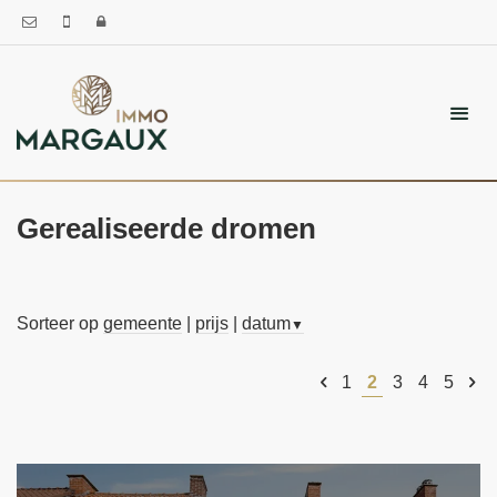
Gerealiseerde dromen
Sorteer op
gemeente
|
prijs
|
datum
▼
1
2
3
4
5