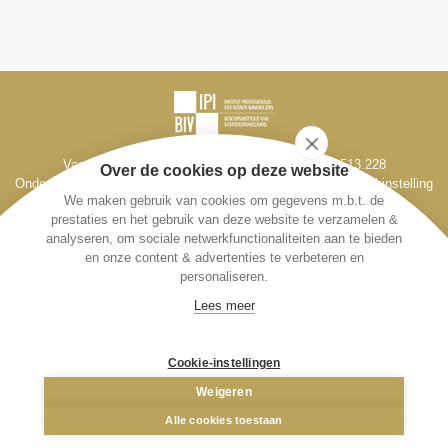
Vastgoedmakelaar-bemiddelaar BIV België BIV 513.228
Over de cookies op deze website
Ondernemingsnr. BE 0795 330 714, Derdenrekening bij de bankinstelling
We maken gebruik van cookies om gegevens m.b.t. de
Fintro, IBAN BE98 1431 1666 1193
prestaties en het gebruik van deze website te verzamelen &
Toezichthoudende autoriteit: Beroepsinstituut van Vastgoedmakelaars -
analyseren, om sociale netwerkfunctionaliteiten aan te bieden
Luxemburgstraat 16/B 1000 Brussel
en onze content & advertenties te verbeteren en
personaliseren.
Lees meer
info@immomargaux.be
Hoogstraat 42/0201
9700 Oudenaarde
Cookie-instellingen
+32 479 61 53 82
Weigeren
© 2026 - Immo Margaux -
Developed by Zabun
-
Disclaimer
-
Privacy policy
Alle cookies toestaan