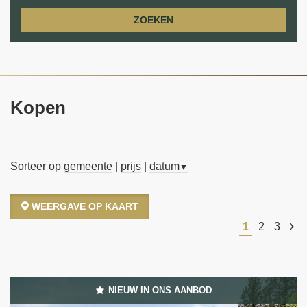
ZOEKEN
Kopen
Sorteer op
gemeente
|
prijs
|
datum
▼
WEERGAVE OP KAART
1
2
3
NIEUW IN ONS AANBOD