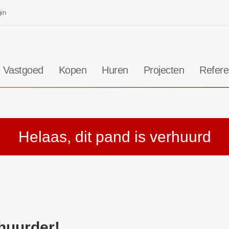
in
 Vastgoed
Kopen
Huren
Projecten
Refere
Helaas, dit pand is verhuurd
 huurder!