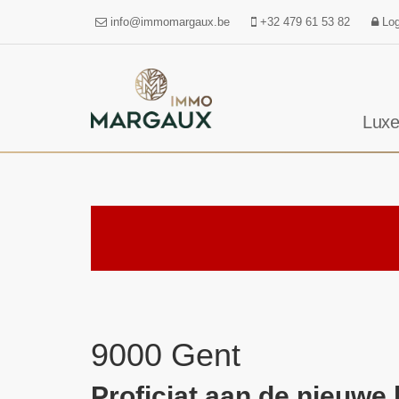
info@immomargaux.be
+32 479 61 53 82
Log
Luxe
9000 Gent
Proficiat aan de nieuwe