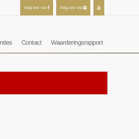
Volg ons via
Volg ons via
nties
Contact
Waarderingsrapport