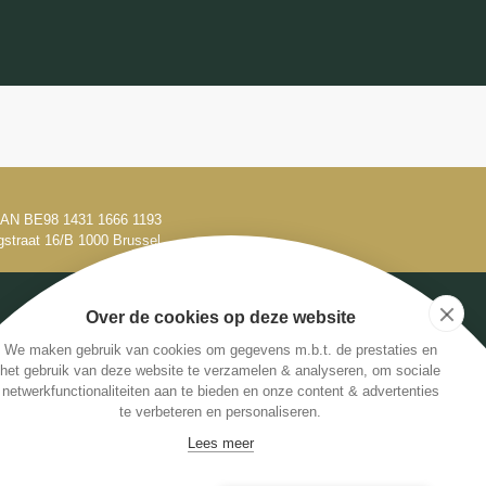
 IBAN BE98 1431 1666 1193
gstraat 16/B 1000 Brussel
Over de cookies op deze website
We maken gebruik van cookies om gegevens m.b.t. de prestaties en
het gebruik van deze website te verzamelen & analyseren, om sociale
netwerkfunctionaliteiten aan te bieden en onze content & advertenties
te verbeteren en personaliseren.
+32 479 61 53 82
Lees meer