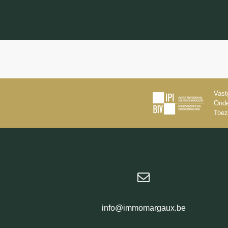
Vast
Onde
Toez
info@immomargaux.be