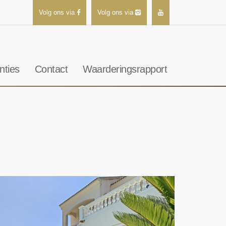
Volg ons via
Volg ons via
nties
Contact
Waarderingsrapport