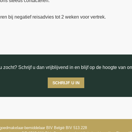
 ons steeds contacteren.
en bij negatief reisadvies tot 2 weken voor vertrek.
 zocht? Schrijf u dan vrijblijvend in en blijf op de hoogte van o
SCHRIJF U IN
goedmakelaar-bemiddelaar BIV België BIV 513.228