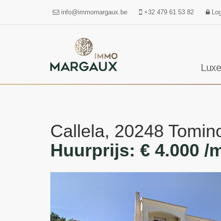
info@immomargaux.be
+32 479 61 53 82
Log
Luxe
Callela, 20248 Tomin
Huurprijs: € 4.000 