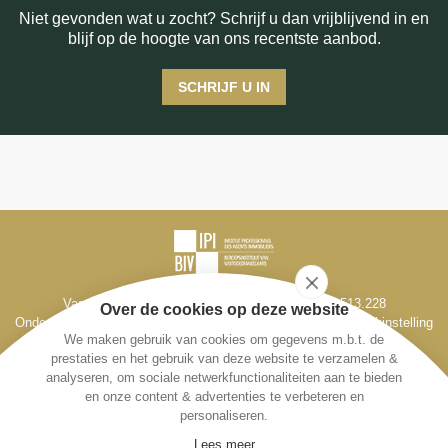
Niet gevonden wat u zocht? Schrijf u dan vrijblijvend in en
blijf op de hoogte van ons recentste aanbod.
SCHRIJF U IN
Vastgoedmakelaar-bemiddelaar BIV België BIV 513.228
Over de cookies op deze website
Ondernemingsnr. BE 0795 330 714, Derdenrekening bij de bankinstelling
We maken gebruik van cookies om gegevens m.b.t. de
Fintro, IBAN BE98 1431 1666 1193
prestaties en het gebruik van deze website te verzamelen &
Toezichthoudende autoriteit: Beroepsinstituut van Vastgoedmakelaars -
analyseren, om sociale netwerkfunctionaliteiten aan te bieden
Luxemburgstraat 16/B 1000 Brussel
en onze content & advertenties te verbeteren en
personaliseren.
Lees meer