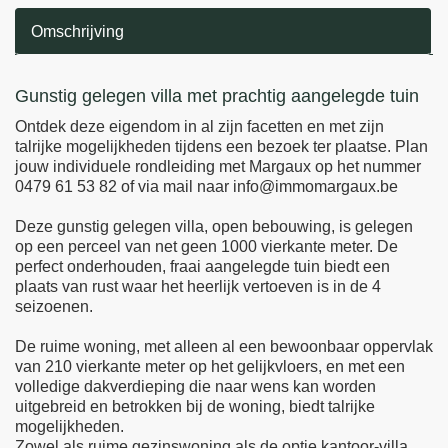
Omschrijving
Omschrijving
Gunstig gelegen villa met prachtig aangelegde tuin
Ontdek deze eigendom in al zijn facetten en met zijn
talrijke mogelijkheden tijdens een bezoek ter plaatse. Plan
jouw individuele rondleiding met Margaux op het nummer
0479 61 53 82 of via mail naar info@immomargaux.be
Deze gunstig gelegen villa, open bebouwing, is gelegen
op een perceel van net geen 1000 vierkante meter. De
perfect onderhouden, fraai aangelegde tuin biedt een
plaats van rust waar het heerlijk vertoeven is in de 4
seizoenen.
De ruime woning, met alleen al een bewoonbaar oppervlak
van 210 vierkante meter op het gelijkvloers, en met een
volledige dakverdieping die naar wens kan worden
uitgebreid en betrokken bij de woning, biedt talrijke
mogelijkheden.
Zowel als ruime gezinswoning als de optie kantoor-villa