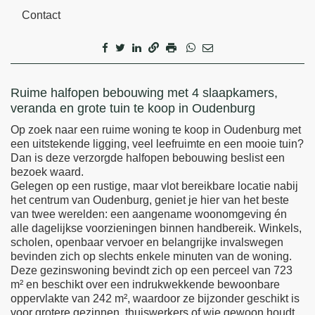
Contact
Omschrijving
Ruime halfopen bebouwing met 4 slaapkamers,
veranda en grote tuin te koop in Oudenburg
Op zoek naar een ruime woning te koop in Oudenburg met
een uitstekende ligging, veel leefruimte en een mooie tuin?
Dan is deze verzorgde halfopen bebouwing beslist een
bezoek waard.
Gelegen op een rustige, maar vlot bereikbare locatie nabij
het centrum van Oudenburg, geniet je hier van het beste
van twee werelden: een aangename woonomgeving én
alle dagelijkse voorzieningen binnen handbereik. Winkels,
scholen, openbaar vervoer en belangrijke invalswegen
bevinden zich op slechts enkele minuten van de woning.
Deze gezinswoning bevindt zich op een perceel van 723
m² en beschikt over een indrukwekkende bewoonbare
oppervlakte van 242 m², waardoor ze bijzonder geschikt is
voor grotere gezinnen, thuiswerkers of wie gewoon houdt