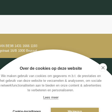
 IBAN BE98 1431 1666 1193
gstraat 16/B 1000 Brussel
Over de cookies op deze website
We maken gebruik van cookies om gegevens m.b.t. de prestaties en
het gebruik van deze website te verzamelen & analyseren, om sociale
netwerkfunctionaliteiten aan te bieden en onze content & advertenties
te verbeteren en personaliseren.
+32 479 61 53 82
Lees meer
Cookie-instellingen
Weigeren