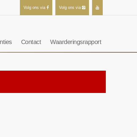
Volg ons via
Volg ons via
nties
Contact
Waarderingsrapport