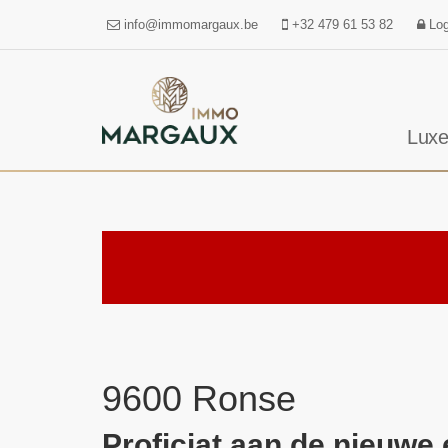
info@immomargaux.be
+32 479 61 53 82
Log
Luxe
9600 Ronse
Proficiat aan de nieuwe 