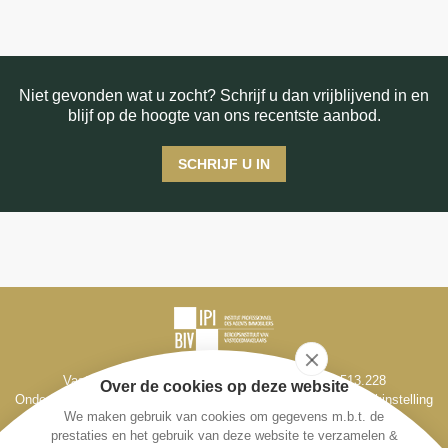
Niet gevonden wat u zocht? Schrijf u dan vrijblijvend in en
blijf op de hoogte van ons recentste aanbod.
SCHRIJF U IN
Vastgoedmakelaar-bemiddelaar BIV België BIV 513.228
Over de cookies op deze website
Ondernemingsnr. BE 0795 330 714, Derdenrekening bij de bankinstelling
We maken gebruik van cookies om gegevens m.b.t. de
Fintro, IBAN BE98 1431 1666 1193
prestaties en het gebruik van deze website te verzamelen &
Toezichthoudende autoriteit: Beroepsinstituut van Vastgoedmakelaars -