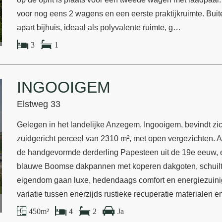
voor nog eens 2 wagens en een eerste praktijkruimte. Buite
apart bijhuis, ideaal als polyvalente ruimte, g…
3
1
INGOOIGEM
Elstweg 33
Gelegen in het landelijke Anzegem, Ingooigem, bevindt zic
zuidgericht perceel van 2310 m², met open vergezichten. A
de handgevormde derderling Papesteen uit de 19e eeuw, 
blauwe Boomse dakpannen met koperen dakgoten, schuilt 
eigendom gaan luxe, hedendaags comfort en energiezuini
variatie tussen enerzijds rustieke recuperatie materialen
450 m²
4
2
Ja