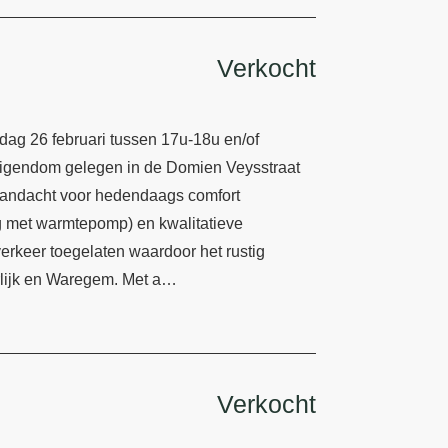
Verkocht
g 26 februari tussen 17u-18u en/of
eigendom gelegen in de Domien Veysstraat
t aandacht voor hedendaags comfort
 met warmtepomp) en kwalitatieve
k verkeer toegelaten waardoor het rustig
rlijk en Waregem. Met a…
Verkocht