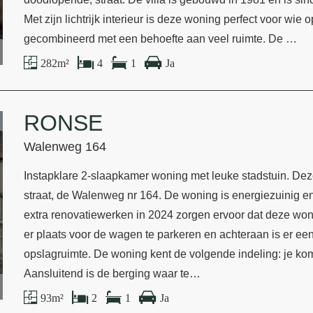
Met zijn lichtrijk interieur is deze woning perfect voor wie 
gecombineerd met een behoefte aan veel ruimte. De …
282 m²
4
1
Ja
RONSE
Walenweg 164
Instapklare 2-slaapkamer woning met leuke stadstuin. Dez
straat, de Walenweg nr 164. De woning is energiezuinig en 
extra renovatiewerken in 2024 zorgen ervoor dat deze woni
er plaats voor de wagen te parkeren en achteraan is er een
opslagruimte. De woning kent de volgende indeling: je kom
Aansluitend is de berging waar te…
93 m²
2
1
Ja