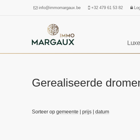
info@immomargaux.be
+32 479 61 53 82
Log
Luxe
Gerealiseerde drome
Sorteer op
gemeente
|
prijs
|
datum