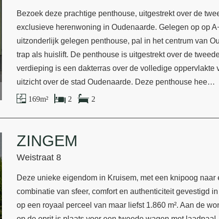
Bezoek deze prachtige penthouse, uitgestrekt over de twe
exclusieve herenwoning in Oudenaarde. Gelegen op op A+
uitzonderlijk gelegen penthouse, pal in het centrum van O
trap als huislift. De penthouse is uitgestrekt over de twee
verdieping is een dakterras over de volledige oppervlakt
uitzicht over de stad Oudenaarde. Deze penthouse hee…
169 m²
2
2
ZINGEM
Weistraat 8
Deze unieke eigendom in Kruisem, met een knipoog naar e
combinatie van sfeer, comfort en authenticiteit gevestigd
op een royaal perceel van maar liefst 1.860 m². Aan de wo
op de oprit is plaats voor een tweede wagen met laadpaal.