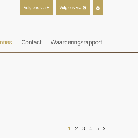
Volg ons via
Volg ons via
nties
Contact
Waarderingsrapport
1
2
3
4
5