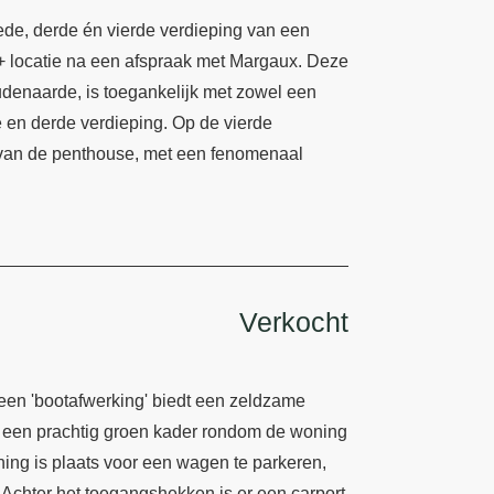
ede, derde én vierde verdieping van een
 locatie na een afspraak met Margaux. Deze
udenaarde, is toegankelijk met zowel een
de en derde verdieping. Op de vierde
e van de penthouse, met een fenomenaal
Verkocht
en 'bootafwerking' biedt een zeldzame
 in een prachtig groen kader rondom de woning
ning is plaats voor een wagen te parkeren,
 Achter het toegangshekken is er een carport