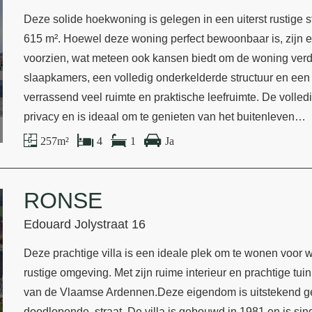
Deze solide hoekwoning is gelegen in een uiterst rustige s
615 m². Hoewel deze woning perfect bewoonbaar is, zijn er
voorzien, wat meteen ook kansen biedt om de woning verde
slaapkamers, een volledig onderkelderde structuur en een
verrassend veel ruimte en praktische leefruimte. De volle
privacy en is ideaal om te genieten van het buitenleven…
257 m²
4
1
Ja
RONSE
Edouard Jolystraat 16
Deze prachtige villa is een ideale plek om te wonen voor w
rustige omgeving. Met zijn ruime interieur en prachtige tui
van de Vlaamse Ardennen.Deze eigendom is uitstekend gel
doodlopende, straat. De villa is gebouwd in 1981 en is si