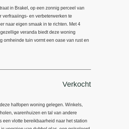
traat in Brakel, op een zonnig perceel van
 verfraaiings- en verbeterwerken te
r naar eigen smaak in te richten. Met 4
 gezellige veranda biedt deze woning
dig omheinde tuin vormt een oase van rust en
Verkocht
 deze halfopen woning gelegen. Winkels,
cholen, warenhuizen en tal van andere
s een vlotte bereikbaarheid naar het station
 is voorzien van dubbel glas, een geïsoleerd