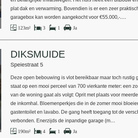
plat dak en verwarming. Bovendien is er een zeer praktisch
garagebox kan worden aangekocht voor €55.000,-.…
123 m²
3
1
Ja
DIKSMUIDE
Speiestraat 5
Deze open bebouwing is vlot bereikbaar maar toch rustig g
staat op een mooi perceel van 700 vierkante meter: een zonn
van de woning gaat als volgt: Oprit met plaats voor meer
de inkomhal. Bloemenperkjes die in de zomer mooi bloeie
gastentoilet en lavabo. De gang heeft toegang tot de versc
verbonden. Enerzijds de inpandige garage (m…
190 m²
4
1
Ja