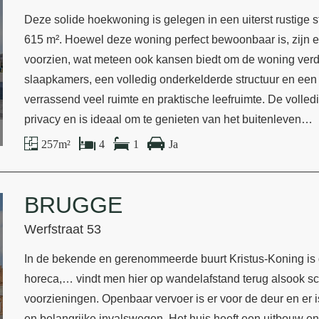
Deze solide hoekwoning is gelegen in een uiterst rustige s
615 m². Hoewel deze woning perfect bewoonbaar is, zijn er
voorzien, wat meteen ook kansen biedt om de woning verde
slaapkamers, een volledig onderkelderde structuur en een
verrassend veel ruimte en praktische leefruimte. De volle
privacy en is ideaal om te genieten van het buitenleven…
257 m²
4
1
Ja
BRUGGE
Werfstraat 53
In de bekende en gerenommeerde buurt Kristus-Koning is
horeca,… vindt men hier op wandelafstand terug alsook s
voorzieningen. Openbaar vervoer is er voor de deur en er i
en belangrijke invalswegen. Het huis heeft een uitbouw en