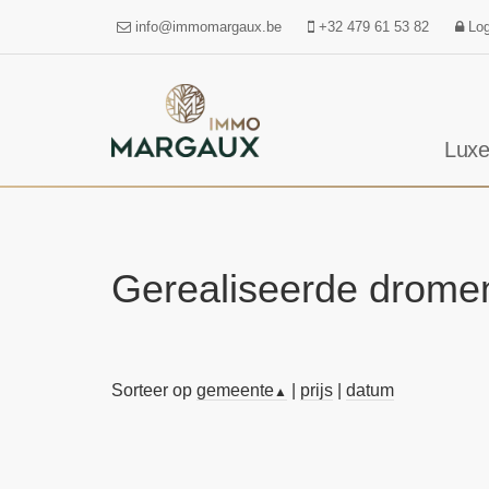
info@immomargaux.be
+32 479 61 53 82
Log
Luxe
Gerealiseerde drome
Sorteer op
gemeente
|
prijs
|
datum
▲