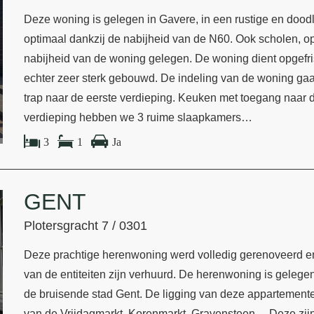
Deze woning is gelegen in Gavere, in een rustige en doodl
optimaal dankzij de nabijheid van de N60. Ook scholen, ope
nabijheid van de woning gelegen. De woning dient opgefr
echter zeer sterk gebouwd. De indeling van de woning gaat 
trap naar de eerste verdieping. Keuken met toegang naar d
verdieping hebben we 3 ruime slaapkamers…
3
1
Ja
GENT
Plotersgracht 7 / 0301
Deze prachtige herenwoning werd volledig gerenoveerd en 
van de entiteiten zijn verhuurd. De herenwoning is gelegen 
de bruisende stad Gent. De ligging van deze appartementen
van de Vrijdagmarkt, Korenmarkt, Gravensteen,... Deze zij