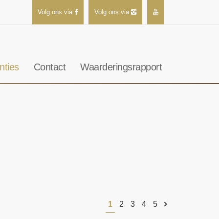
Volg ons via
Volg ons via
nties
Contact
Waarderingsrapport
1
2
3
4
5