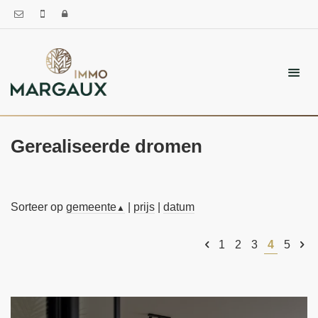
Gerealiseerde dromen
Sorteer op
gemeente
|
prijs
|
datum
▲
1
2
3
4
5