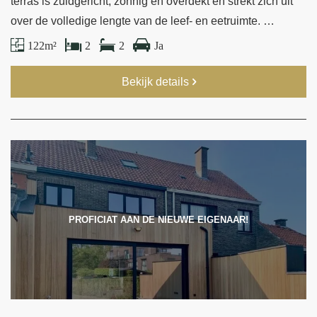
terras is zuidgericht, zonnig en overdekt en strekt zich uit
over de volledige lengte van de leef- en eetruimte. …
122 m²
2
2
Ja
Bekijk details
PROFICIAT AAN DE NIEUWE EIGENAAR!