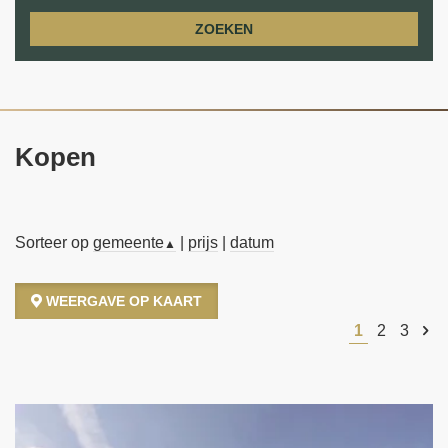
ZOEKEN
Kopen
Sorteer op
gemeente
|
prijs
|
datum
▲
WEERGAVE OP KAART
1
2
3